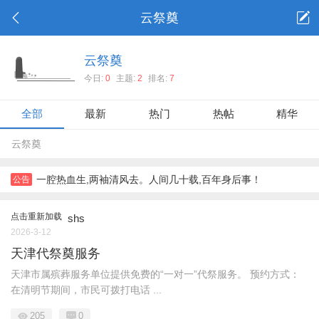
云祭奠
云祭奠
今日:
0
主题:
2
排名:
7
全部
最新
热门
热帖
精华
云祭奠
一腔热血生,两袖清风去。人间几十载,百年身后事！
公告
点击重新加载
shs
2026-3-12
天津代祭奠服务
天津市属殡葬服务单位提供免费的“一对一”代祭服务。 预约方式：
在清明节期间，市民可拨打电话 ...
205
0