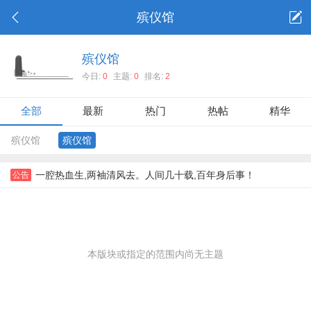
殡仪馆
殡仪馆
今日:
0
主题:
0
排名:
2
全部
最新
热门
热帖
精华
殡仪馆
殡仪馆
一腔热血生,两袖清风去。人间几十载,百年身后事！
公告
本版块或指定的范围内尚无主题